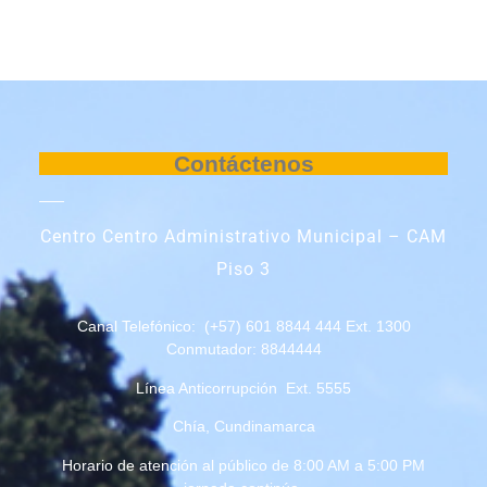
Contáctenos
Centro Centro Administrativo Municipal – CAM
Piso 3
Canal Telefónico: (+57) 601 8844 444 Ext. 1300
Conmutador: 8844444
Línea Anticorrupción Ext. 5555
Chía, Cundinamarca
Horario de atención al público de 8:00 AM a 5:00 PM