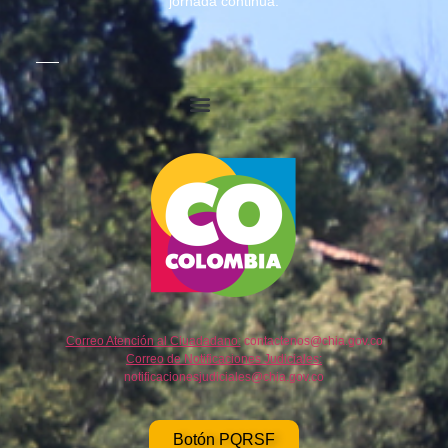
jornada continúa.
Correo Atención al Ciuadadano:
contactenos@chia.gov.co
Correo de Notificaciones Judiciales:
notificacionesjudiciales@chia.gov.co
Botón PQRSF